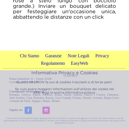
rose a stelo lungo con bocciolo
grande.) Inviare un bouquet delicato
per festeggiare un'occasione unica,
abbattendo le distanze con un click
Chi Siamo
Garanzie
Note Legali
Privacy
Regolamento
EasyWeb
Informativa Privacy e Cookies
FLORAJET
Piazza Galimberti 11 - Cuneo 12100
Questo sito NON fa uso di cookies traccianti e di terze parti.
Contatti: , 0171 690 302
Se vuoi avere maggiori informazioni sull'utilizzo dei cookie nel
Consegnamo direttamente a:
sito, leggi la nostra
informativa estesa.
Bologna
,
Genova
,
Napoli
,
Palermo
,
Roma
,
Torino
,
Austria
,
Francia e Corsica
,
Germania
,
Altre localita
,
Cina
,
Romania
,
Russia
,
Usa e Canada
,
Firenze
,
Brasile
,
Svizzera
,
Regno Unito
e Irlanda del Nord
,
Spagna e Baleri
,
Milano
Seguici su:
Il sito internet è di proprietà di Gruppo Internazionale TF srl, società che ne gestisce ed aggiorna i contenuti. Gli ordini verranno evasi dal
fiorista medesimo. In caso di sua indisponibilità, il servizio verra' comunque asssicurato da gruppo internazionale attraverso altri negozi di fiori
appartenenti al circuito.