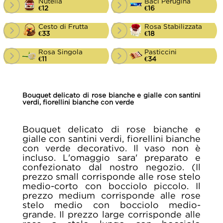
Nutella
Baci Perugina
€12
€16
Cesto di Frutta
Rosa Stabilizzata
€33
€18
Rosa Singola
Pasticcini
€11
€34
Bouquet delicato di rose bianche e gialle con santini
verdi, fiorellini bianche con verde
Bouquet delicato di rose bianche e
gialle con santini verdi, fiorellini bianche
con verde decorativo. Il vaso non è
incluso. L'omaggio sara' preparato e
confezionato dal nostro negozio. (Il
prezzo small corrisponde alle rose stelo
medio-corto con bocciolo piccolo. Il
prezzo medium corrisponde alle rose
stelo medio con bocciolo medio-
grande. Il prezzo large corrisponde alle