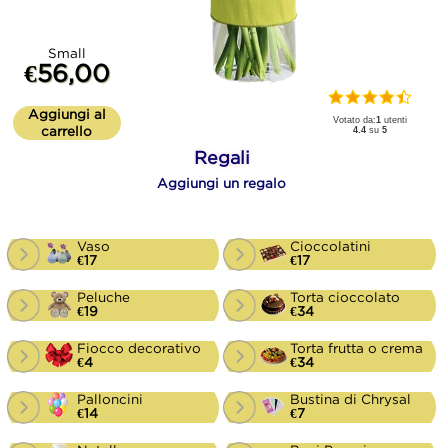
Small
€56,00
Aggiungi al
Votato da:
1
utenti
carrello
4.4
su
5
Regali
Aggiungi un regalo
Vaso
Cioccolatini
€17
€17
Peluche
Torta cioccolato
€19
€34
Fiocco decorativo
Torta frutta o crema
€4
€34
Palloncini
Bustina di Chrysal
€14
€7