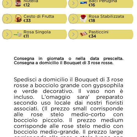
Nutella
Baci Perugina
€12
€16
Cesto di Frutta
Rosa Stabilizzata
€33
€18
Rosa Singola
Pasticcini
€11
€34
Consegna in giornata o nella data prescelta.
Consegna a domicilio il Bouquet di 3 rose rosse.
Spedisci a domicilio il Bouquet di 3 rose
rosse a bocciolo grande con gypsophila
e verde decorativo. Il vaso non è
incluso. L'omaggio sara' preparato
secondo uso locale dai nostri fioristi
associati. (Il prezzo small corrisponde
alle rose stelo medio-corto con
bocciolo piccolo. Il prezzo medium
corrisponde alle rose stelo medio con
bocciolo medio-grande. Il prezzo large