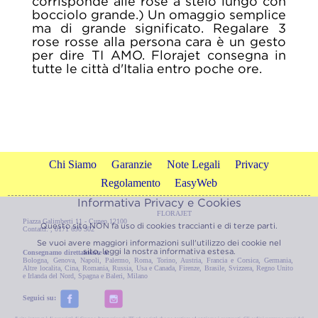
corrisponde alle rose a stelo lungo con
bocciolo grande.) Un omaggio semplice
ma di grande significato. Regalare 3
rose rosse alla persona cara è un gesto
per dire TI AMO. Florajet consegna in
tutte le città d'Italia entro poche ore.
Chi Siamo
Garanzie
Note Legali
Privacy
Regolamento
EasyWeb
Informativa Privacy e Cookies
FLORAJET
Piazza Galimberti 11 - Cuneo 12100
Questo sito NON fa uso di cookies traccianti e di terze parti.
Contatti: , 0171 690 302
Se vuoi avere maggiori informazioni sull'utilizzo dei cookie nel
sito, leggi la nostra
informativa estesa.
Consegnamo direttamente a:
Bologna
,
Genova
,
Napoli
,
Palermo
,
Roma
,
Torino
,
Austria
,
Francia e Corsica
,
Germania
,
Altre localita
,
Cina
,
Romania
,
Russia
,
Usa e Canada
,
Firenze
,
Brasile
,
Svizzera
,
Regno Unito
e Irlanda del Nord
,
Spagna e Baleri
,
Milano
Seguici su: