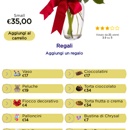
Small
€35,00
Aggiungi al
Votato da:
21
utenti
carrello
3.0
su
5
Regali
Aggiungi un regalo
Vaso
Cioccolatini
€17
€17
Peluche
Torta cioccolato
€19
€34
Fiocco decorativo
Torta frutta o crema
€4
€34
Palloncini
Bustina di Chrysal
€14
€7