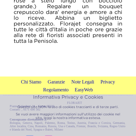
rose a stelo lungo con bocciolo
grande.) Regalare un bouquet
crepuscolo dara' energia e amore a chi
lo riceve. Abbina un biglietto
personalizzato. Florajet consegna in
tutte le città d'Italia in poche ore grazie
alla rete di fioristi associati presenti in
tutta la Penisola.
Chi Siamo
Garanzie
Note Legali
Privacy
Regolamento
EasyWeb
Informativa Privacy e Cookies
FLORAJET
Piazza Galimberti 11 - Cuneo 12100
Questo sito NON fa uso di cookies traccianti e di terze parti.
Contatti: , 0171 690 302
Se vuoi avere maggiori informazioni sull'utilizzo dei cookie nel
sito, leggi la nostra
informativa estesa.
Consegnamo direttamente a:
Bologna
,
Genova
,
Napoli
,
Palermo
,
Roma
,
Torino
,
Austria
,
Francia e Corsica
,
Germania
,
Altre localita
,
Cina
,
Romania
,
Russia
,
Usa e Canada
,
Firenze
,
Brasile
,
Svizzera
,
Regno Unito
e Irlanda del Nord
,
Spagna e Baleri
,
Milano