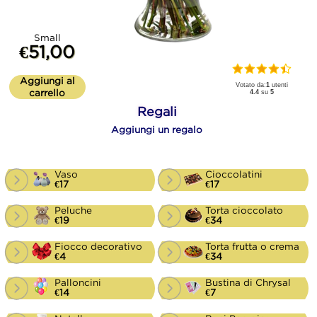
Small
€51,00
Aggiungi al
Votato da:
1
utenti
carrello
4.4
su
5
Regali
Aggiungi un regalo
Vaso
Cioccolatini
€17
€17
Peluche
Torta cioccolato
€19
€34
Fiocco decorativo
Torta frutta o crema
€4
€34
Palloncini
Bustina di Chrysal
€14
€7