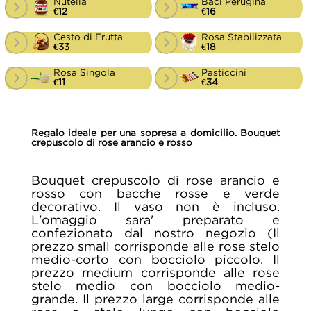
Nutella
Baci Perugina
€12
€16
Cesto di Frutta
Rosa Stabilizzata
€33
€18
Rosa Singola
Pasticcini
€11
€34
Regalo ideale per una sopresa a domicilio. Bouquet
crepuscolo di rose arancio e rosso
Bouquet crepuscolo di rose arancio e
rosso con bacche rosse e verde
decorativo. Il vaso non è incluso.
L'omaggio sara' preparato e
confezionato dal nostro negozio (Il
prezzo small corrisponde alle rose stelo
medio-corto con bocciolo piccolo. Il
prezzo medium corrisponde alle rose
stelo medio con bocciolo medio-
grande. Il prezzo large corrisponde alle