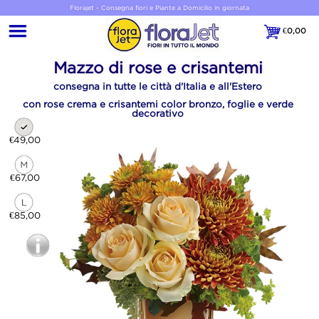
Florajet - Consegna fiori e Piante a Domicilio in giornata
€
0,00
€0,00
Mazzo di rose e crisantemi
consegna in tutte le città d'Italia e all'Estero
con rose crema e crisantemi color bronzo, foglie e verde
decorativo
€49,00
€67,00
€85,00