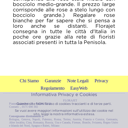
bocciolo medio-grande. Il prezzo large
corrisponde alle rose a stelo lungo con
bocciolo grande.) Regalare rose
bianche per far sapere che si pensa a
loro anche se distanti. Florajet
consegna in tutte le città d'Italia in
poche ore grazie alla rete di fioristi
associati presenti in tutta la Penisola.
Chi Siamo
Garanzie
Note Legali
Privacy
Regolamento
EasyWeb
Informativa Privacy e Cookies
FLORAJET
Questo sito NON fa uso di cookies traccianti e di terze parti.
Piazza Galimberti 11 - Cuneo 12100
Contatti: , 0171 690 302
Se vuoi avere maggiori informazioni sull'utilizzo dei cookie nel
sito, leggi la nostra
informativa estesa.
Consegnamo direttamente a:
Bologna
,
Genova
,
Napoli
,
Palermo
,
Roma
,
Torino
,
Austria
,
Francia e Corsica
,
Germania
,
Altre localita
,
Cina
,
Romania
,
Russia
,
Usa e Canada
,
Firenze
,
Brasile
,
Svizzera
,
Regno Unito
e Irlanda del Nord
,
Spagna e Baleri
,
Milano