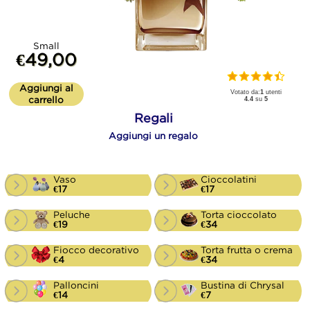
Small
€49,00
Aggiungi al
Votato da:
1
utenti
carrello
4.4
su
5
Regali
Aggiungi un regalo
Vaso
Cioccolatini
€17
€17
Peluche
Torta cioccolato
€19
€34
Fiocco decorativo
Torta frutta o crema
€4
€34
Palloncini
Bustina di Chrysal
€14
€7