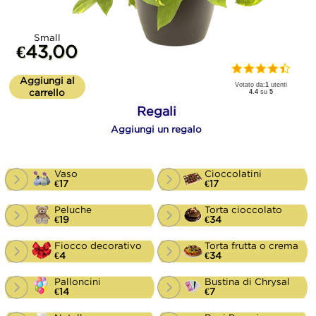
Small
€43,00
Aggiungi al
Votato da:
1
utenti
carrello
4.4
su
5
Regali
Aggiungi un regalo
Vaso
Cioccolatini
€17
€17
Peluche
Torta cioccolato
€19
€34
Fiocco decorativo
Torta frutta o crema
€4
€34
Palloncini
Bustina di Chrysal
€14
€7