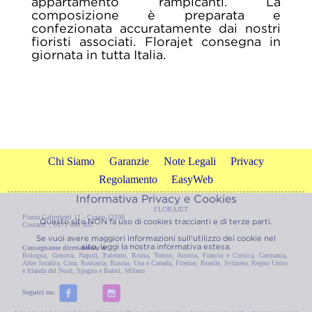
appartamento rampicanti. La
composizione è preparata e
confezionata accuratamente dai nostri
fioristi associati. Florajet consegna in
giornata in tutta Italia.
Chi Siamo
Garanzie
Note Legali
Privacy
Regolamento
EasyWeb
Informativa Privacy e Cookies
FLORAJET
Piazza Galimberti 11 - Cuneo 12100
Questo sito NON fa uso di cookies traccianti e di terze parti.
Contatti: , 0171 690 302
Se vuoi avere maggiori informazioni sull'utilizzo dei cookie nel
sito, leggi la nostra
informativa estesa.
Consegnamo direttamente a:
Bologna
,
Genova
,
Napoli
,
Palermo
,
Roma
,
Torino
,
Austria
,
Francia e Corsica
,
Germania
,
Altre localita
,
Cina
,
Romania
,
Russia
,
Usa e Canada
,
Firenze
,
Brasile
,
Svizzera
,
Regno Unito
e Irlanda del Nord
,
Spagna e Baleri
,
Milano
Seguici su: