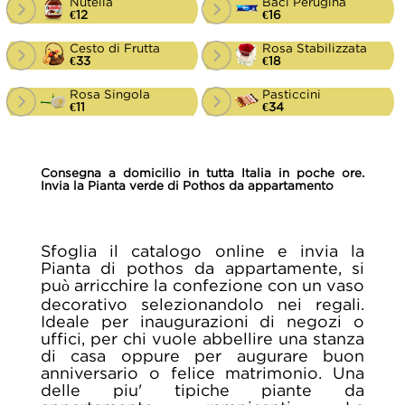
Nutella
Baci Perugina
€12
€16
Cesto di Frutta
Rosa Stabilizzata
€33
€18
Rosa Singola
Pasticcini
€11
€34
Consegna a domicilio in tutta Italia in poche ore.
Invia la Pianta verde di Pothos da appartamento
Sfoglia il catalogo online e invia la
Pianta di pothos da appartamente, si
può arricchire la confezione con un vaso
decorativo selezionandolo nei regali.
Ideale per inaugurazioni di negozi o
uffici, per chi vuole abbellire una stanza
di casa oppure per augurare buon
anniversario o felice matrimonio. Una
delle piu' tipiche piante da