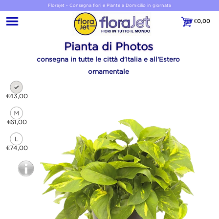
Florajet - Consegna fiori e Piante a Domicilio in giornata
€
0,00
€0,00
Pianta di Photos
consegna in tutte le città d'Italia e all'Estero
ornamentale
€43,00
€61,00
€74,00