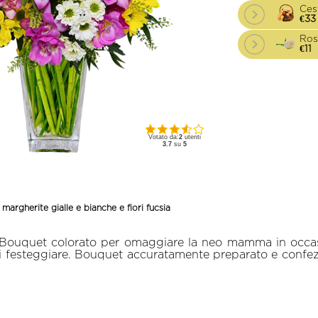
Ces
€33
Ros
€11
Votato da:
2
utenti
3.7
su
5
argherite gialle e bianche e fiori fucsia
mo Bouquet colorato per omaggiare la neo mamma in occa
festeggiare. Bouquet accuratamente preparato e confeziona