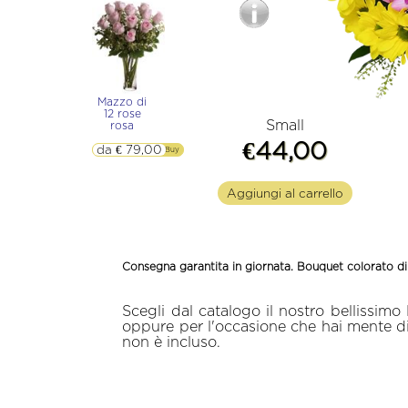
Brasile
Svizzera
Regno Unito e Irlanda del Nord
Spagna e Baleri
Mazzo di
Milano
12 rose
Small
rosa
€44,00
da € 79,00
▷▷ Buy
Aggiungi al carrello
Consegna garantita in giornata. Bouquet colorato di m
Scegli dal catalogo il nostro bellissi
oppure per l'occasione che hai mente di 
non è incluso.