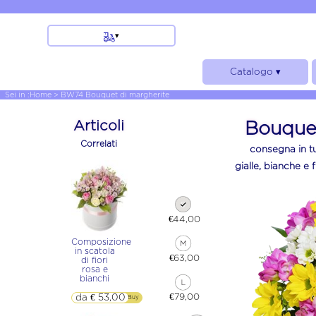
▾
Bologna
Catalogo ▾
Genova
Napoli
Rose
Sei in :
Home
> BW74 Bouquet di margherite
Palermo
Bouquet e Mazzi
Articoli
Bouquet
Roma
Funebre
Correlati
Torino
consegna in tut
Composizioni e Cesti
Austria
gialle, bianche e 
Piante
Francia e Corsica
Germania
€44,00
Altre localita
Cina
Composizione
in scatola
Romania
€63,00
di fiori
rosa e
Russia
bianchi
Usa e Canada
€79,00
da € 53,00
▷▷ Buy
Firenze