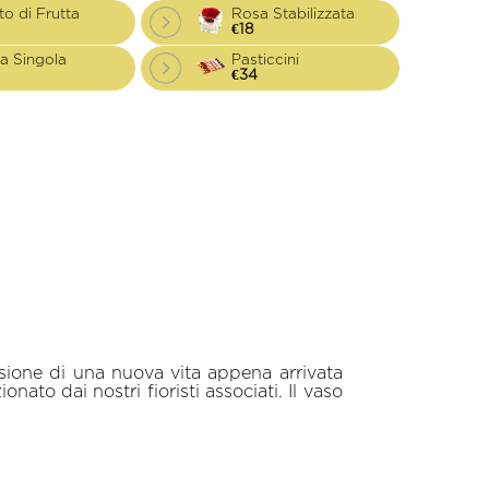
to di Frutta
Rosa Stabilizzata
€18
a Singola
Pasticcini
€34
sione di una nuova vita appena arrivata
to dai nostri fioristi associati. Il vaso