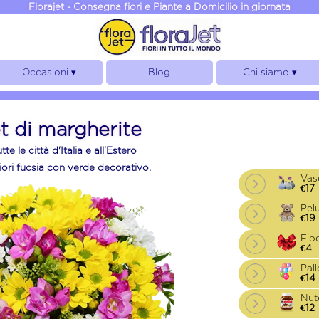
Florajet - Consegna fiori e Piante a Domicilio in giornata
Occasioni ▾
Blog
Chi siamo ▾
Laurea
Chi siamo
Anniversario
Garanzie
 di margherite
Compleanno
Note Legali
te le città d'Italia e all'Estero
Matrimonio
Privacy, cookies e GDPR
fiori fucsia con verde decorativo.
Condoglianze
Regolamento
Vas
€17
Nascita
Easy Web
Pel
€19
Fio
€4
Pall
€14
Nut
€12