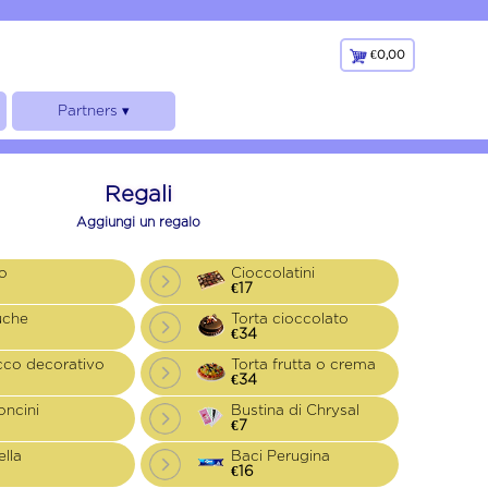
€0,00
€
0,00
Partners ▾
Faxiflora
Bloom’s Accademy
Regali
Fioreria a Taranto
Aggiungi un regalo
Fioreria a Roma
Fioreria a Prato
o
Cioccolatini
€17
Fioreria a Marchirolo
uche
Torta cioccolato
Fioreria a Bari
€34
Fioreria a Porto Cesareo
cco decorativo
Torta frutta o crema
€34
oncini
Bustina di Chrysal
€7
ella
Baci Perugina
€16