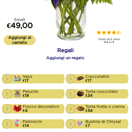
Small
€49,00
Aggiungi al
Votato da:
1
utenti
carrello
4.4
su
5
Regali
Aggiungi un regalo
Vaso
Cioccolatini
€17
€17
Peluche
Torta cioccolato
€19
€34
Fiocco decorativo
Torta frutta o crema
€4
€34
Palloncini
Bustina di Chrysal
€14
€7