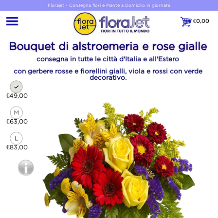
Florajet - Consegna fiori e Piante a Domicilio in giornata
€
0,00
€0,00
Bouquet di alstroemeria e rose gialle
consegna in tutte le città d'Italia e all'Estero
con gerbere rosse e fiorellini gialli, viola e rossi con verde
decorativo.
€49,00
€63,00
€83,00