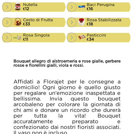
Nutella
Baci Perugina
€12
€16
Cesto di Frutta
Rosa Stabilizzata
€33
€18
Rosa Singola
Pasticcini
€11
€34
Bouquet allegro di alstroemeria e rose gialle, gerbere
rosse e fiorellini gialli, viola e rossi.
Affidati a Florajet per le consegne a
domicilio! Ogni giorno è quello giusto
per regalare un'emozione inaspettata e
bellissima. Invia questo bouquet
arcobaleno per colorare la giornata di
chi ami e donare un ricordo che durerà
per tutta la vita! Bouquet
accuratamente preparato e
confezionato dai nostri fioristi associati.
Il vaso non è incluso.